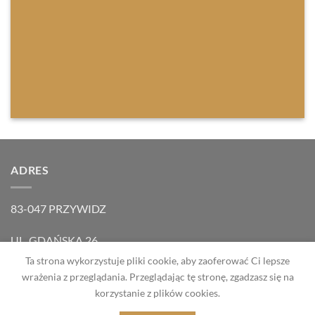
ADRES
83-047 PRZYWIDZ
UL. GDAŃSKA 26
Ta strona wykorzystuje pliki cookie, aby zaoferować Ci lepsze
WOJ. POMORSKIE
wrażenia z przeglądania. Przeglądając tę stronę, zgadzasz się na
korzystanie z plików cookies.