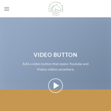
Przewiń
do
zawartości
VIDEO BUTTON
Add a video button that opens Youtube and
Viemo videos anywhere.