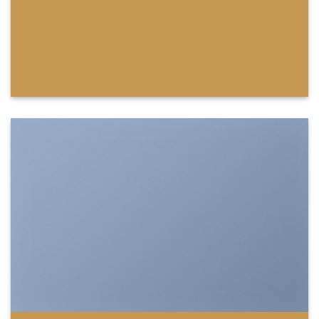
SHOW ON HOVER
Select between various hover effects